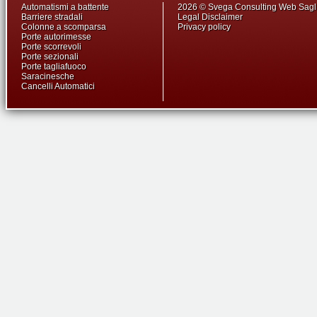
Automatismi a battente
2026 © Svega Consulting Web Sag
Barriere stradali
Legal Disclaimer
Colonne a scomparsa
Privacy policy
Porte autorimesse
Porte scorrevoli
Porte sezionali
Porte tagliafuoco
Saracinesche
Cancelli Automatici