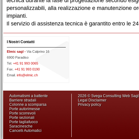
tecnica durante la fase di progettazione secondo esi
personalizzabili, alla realizzazione e manutenzione ord
impianti.
Il servizio di assistenza tecnica è garantito entro le 24
I Nostri Contatti
Elmic sagl -
Via Calprino 16
6900 Paradiso
Tel.
+41 91 993 0065
Fax.
+41 91 993 0190
Email.
info@elmic.ch
Automatismi a battente
2026 © Svega Consulting Web Sag
Barriere stradali
Legal Disclaimer
Colonne a scomparsa
Privacy policy
Porte autorimesse
Porte scorrevoli
Porte sezionali
Porte tagliafuoco
Saracinesche
Cancelli Automatici