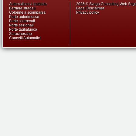
Automatismi a battente
2026 © Svega Consulting Web Sag
Barriere stradali
Legal Disclaimer
Colonne a scomparsa
Privacy policy
Porte autorimesse
Porte scorrevoli
Porte sezionali
Porte tagliafuoco
Saracinesche
Cancelli Automatici