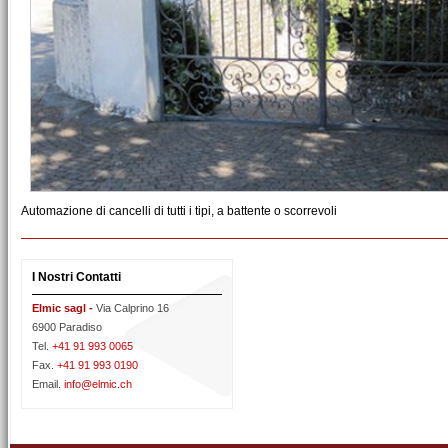
Automazione di cancelli di tutti i tipi, a battente o scorrevoli
I Nostri Contatti
Elmic sagl -
Via Calprino 16
6900 Paradiso
Tel.
+41 91 993 0065
Fax.
+41 91 993 0190
Email.
info@elmic.ch