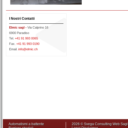
I Nostri Contatti
Elmic sagl -
Via Calprino 16
6900 Paradiso
Tel.
+41 91 993 0065
Fax.
+41 91 993 0190
Email.
info@elmic.ch
Automatismi a battente
2026 © Svega Consulting Web Sag