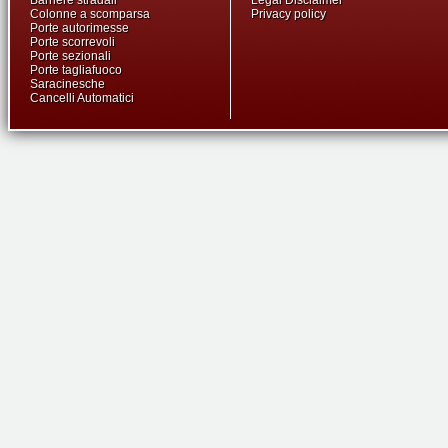
Barriere stradali
Legal Disclaimer
Colonne a scomparsa
Privacy policy
Porte autorimesse
Porte scorrevoli
Porte sezionali
Porte tagliafuoco
Saracinesche
Cancelli Automatici