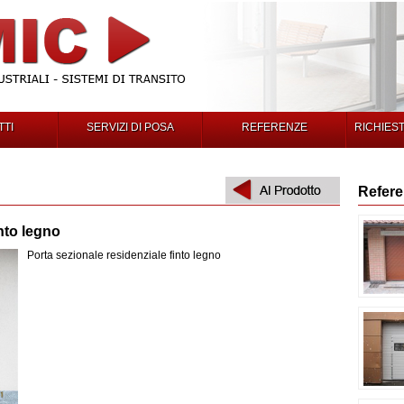
TI
SERVIZI DI POSA
REFERENZE
RICHIES
Refer
into legno
Porta sezionale residenziale finto legno