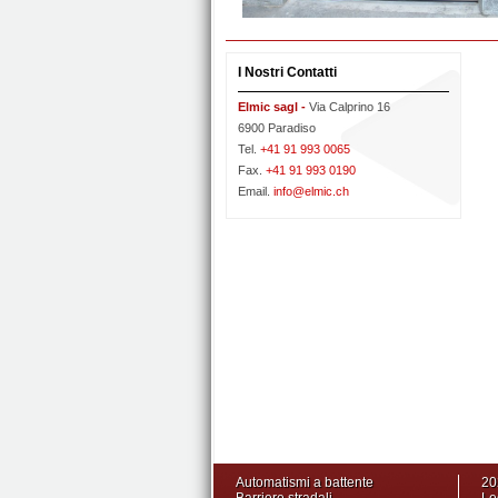
I Nostri Contatti
Elmic sagl -
Via Calprino 16
6900 Paradiso
Tel.
+41 91 993 0065
Fax.
+41 91 993 0190
Email.
info@elmic.ch
Automatismi a battente
20